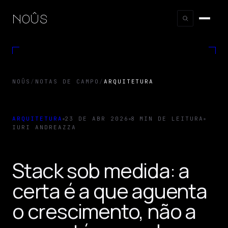
noûs
NOÛS
/
NOTAS DE CAMPO
/
ARQUITETURA
ARQUITETURA
23 DE ABR 2026
8 MIN DE LEITURA
IURI ANDREAZZA
Stack sob medida: a
certa é a que aguenta
o crescimento, não a