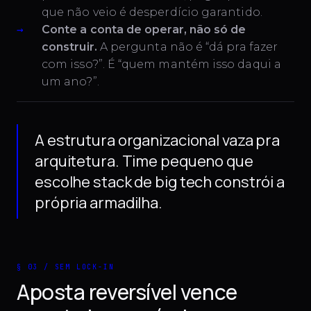
que não veio é desperdício garantido.
Conte a conta de operar, não só de
construir.
A pergunta não é “dá pra fazer
com isso?”. É “quem mantém isso daqui a
um ano?”.
A estrutura organizacional vaza pra
arquitetura. Time pequeno que
escolhe stack de big tech constrói a
própria armadilha.
§ 03 / SEM LOCK-IN
Aposta reversível vence