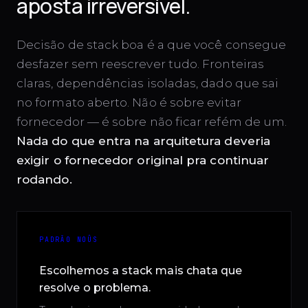
aposta irreversível.
Decisão de stack boa é a que você consegue
desfazer sem reescrever tudo. Fronteiras
claras, dependências isoladas, dado que sai
no formato aberto. Não é sobre evitar
fornecedor — é sobre não ficar refém de um.
Nada do que entra na arquitetura deveria
exigir o fornecedor original pra continuar
rodando.
PADRÃO NOÛS
Escolhemos a stack mais chata que
resolve o problema.