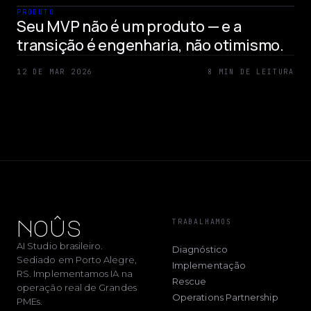
PRODUTO
Seu MVP não é um produto — e a
transição é engenharia, não otimismo.
12 DE MAR 2026
8 MIN DE LEITURA
noûs
TRABALHAMOS
AI Studio brasileiro.
Diagnóstico
Sediado em Porto Alegre,
Implementação
RS. Implementamos IA na
Rescue
operação real de Grandes
Operations Partnership
PMEs.