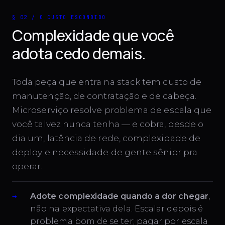
§ 02 / O CUSTO ESCONDIDO
Complexidade que você
adota cedo demais.
Toda peça que entra na stack tem custo de
manutenção, de contratação e de cabeça.
Microserviço resolve problema de escala que
você talvez nunca tenha — e cobra, desde o
dia um, latência de rede, complexidade de
deploy e necessidade de gente sênior pra
operar.
Adote complexidade quando a dor chegar
,
não na expectativa dela. Escalar depois é
problema bom de se ter; pagar por escala