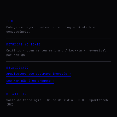
TESE
Cabeça de negócio antes da tecnologia. A stack é
consequência.
MÉTRICAS NO TEXTO
Critério · quem mantém em 1 ano / Lock-in · reversível
por design
RELACIONADO
Arquitetura que destrava inovação
→
Seu MVP não é um produto
→
CITADO POR
Sócio de tecnologia — Grupo de mídia · CTO — Sportstech
(UK)