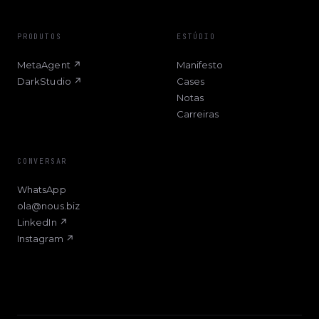
PRODUTOS
ESTÚDIO
MetaAgent ↗
Manifesto
DarkStudio ↗
Cases
Notas
Carreiras
CONVERSAR
WhatsApp
ola@nous.biz
LinkedIn ↗
Instagram ↗