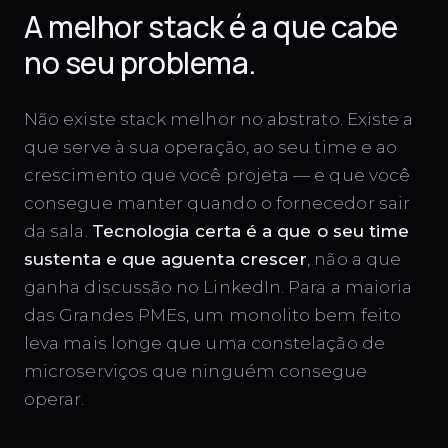
A melhor stack é a que cabe
no seu problema.
Não existe stack melhor no abstrato. Existe a
que serve à sua operação, ao seu time e ao
crescimento que você projeta — e que você
consegue manter quando o fornecedor sair
da sala.
Tecnologia certa é a que o seu time
sustenta e que aguenta crescer
, não a que
ganha discussão no LinkedIn. Para a maioria
das Grandes PMEs, um monolito bem feito
leva mais longe que uma constelação de
microserviços que ninguém consegue
operar.