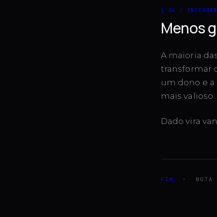
§ 04 / ENCERRA
Menos gr
A maioria da
transformar 
um dono e a 
mais valioso.
Dado vira va
FIM
· NOTA D