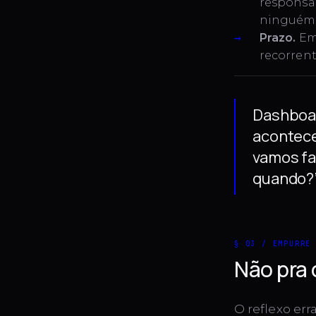
responsab
ninguém
Prazo.
Em 
recorren
Dashboar
acontece
vamos fa
quando?”
§ 03 / EMPURRE
Não pra 
O reflexo err