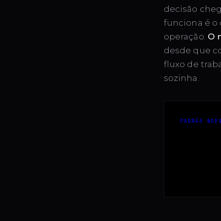
decisão cheg
funciona é o
operação.
O 
desde que co
fluxo de trab
sozinha.
PADRÃO NOÛ