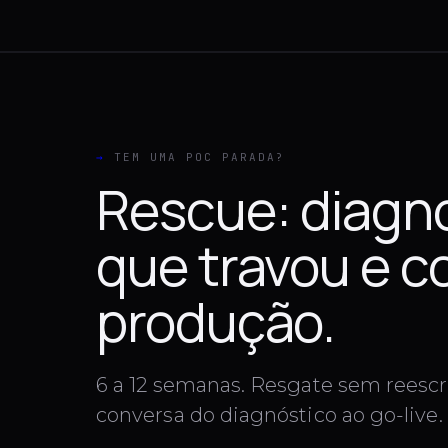
→
TEM UMA POC PARADA?
Rescue: diagn
que travou e 
produção.
6 a 12 semanas. Resgate sem reescr
conversa do diagnóstico ao go-live.