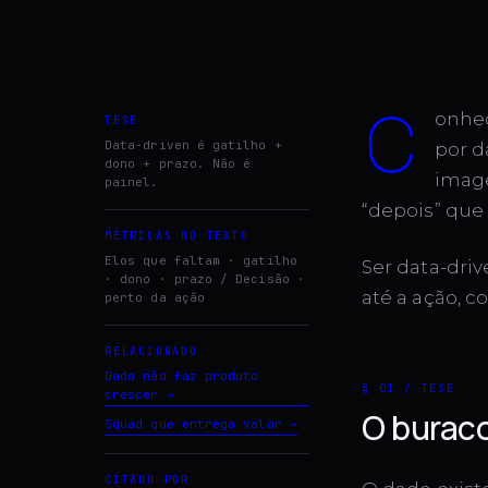
c
onheç
TESE
Data-driven é gatilho +
por d
dono + prazo. Não é
image
painel.
“depois” qu
MÉTRICAS NO TEXTO
Elos que faltam · gatilho
Ser data-dri
· dono · prazo / Decisão ·
até a ação, 
perto da ação
RELACIONADO
Dado não faz produto
§ 01 / TESE
crescer
→
O buraco
Squad que entrega valor
→
CITADO POR