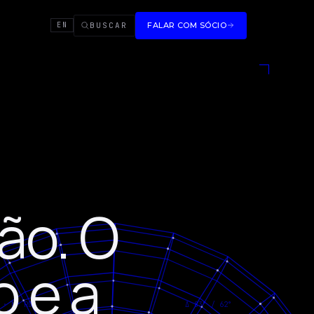
BUSCAR
FALAR COM SÓCIO
EN
ão. O
o e a