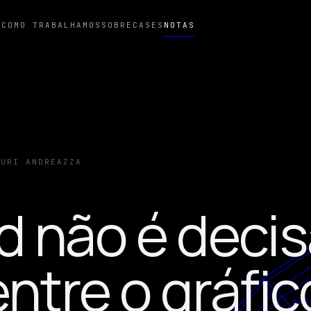
T
COMO TRABALHAMOS
SOBRE
CASES
NOTAS
IURI ANDREAZZA
 não é decis
entre o gráfic