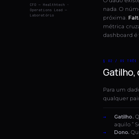
O dado existe
CFO — Healthtech ·
nada. O núme
Operations Lead —
Laboratório
próxima.
Falt
métrica cruz
dashboard é 
§ 02 / OS TRÊS
Gatilho,
Para um dado 
qualquer pai
Gatilho.
Q
aquilo.” 
Dono.
Que