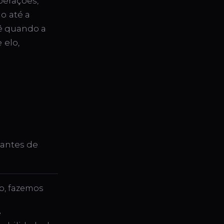
perações,
o até a
ê quando a
 elo,
 antes de
o, fazemos
é