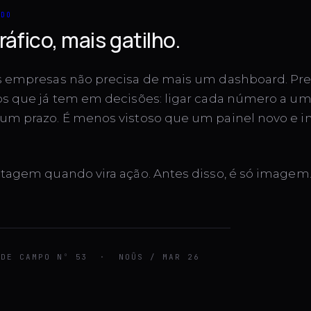
NDO
áfico, mais gatilho.
s empresas não precisa de mais um dashboard. Pre
os que já tem em decisões: ligar cada número a um 
um prazo. É menos vistoso que um painel novo e i
ntagem quando vira ação. Antes disso, é só imagem
E CAMPO Nº 53 · NOÛS / MAR 26