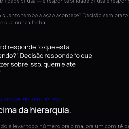
ilidade difusa — e responsabilidade difusa é respon
.
quanto tempo a ação acontece? Decisão sem prazo 
te que nunca fecha.
d responde “o que está
ndo?”. Decisão responde “o que
zer sobre isso, quem e até
.
 A DECISÃO PRA PERTO DA AÇÃO
cima da hierarquia.
ado é levar todo número pra cima, pra um comitê dec