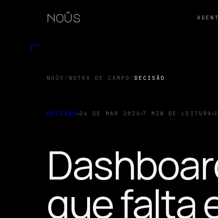
noûs
AGEN
NOÛS
/
NOTAS DE CAMPO
/
DECISÃO
DECISÃO
26 DE MAR 2026
7 MIN DE LEITURA
Dashboard
que falta 