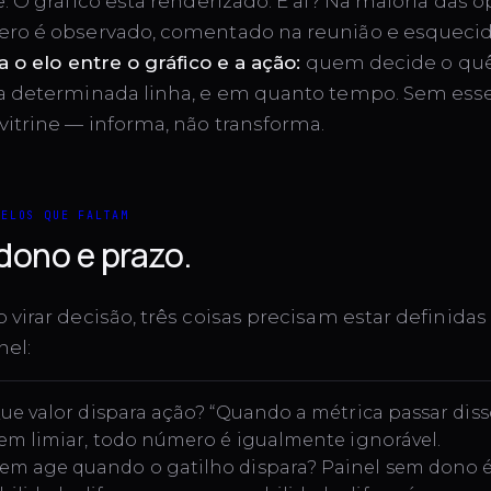
. O gráfico está renderizado. E aí? Na maioria das o
ro é observado, comentado na reunião e esquecid
a o elo entre o gráfico e a ação:
quem decide o qu
a determinada linha, e em quanto tempo. Sem esse
vitrine — informa, não transforma.
 ELOS QUE FALTAM
 dono e prazo.
virar decisão, três coisas precisam estar definidas
nel:
ue valor dispara ação? “Quando a métrica passar diss
Sem limiar, todo número é igualmente ignorável.
m age quando o gatilho dispara? Painel sem dono 