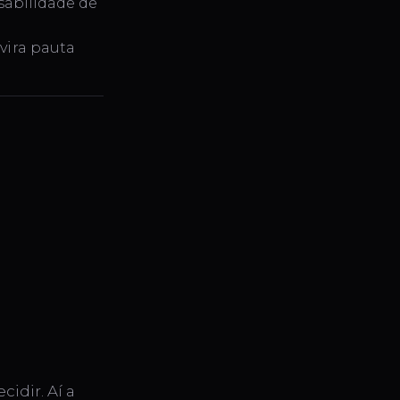
sabilidade de
vira pauta
idir. Aí a