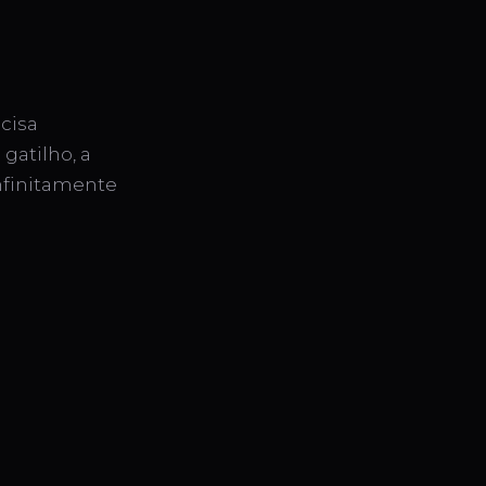
cisa
gatilho, a
nfinitamente
.