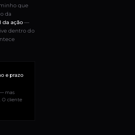
aminho que
to da
l da ação
—
ive dentro do
ontece
no e prazo
a — mas
 O cliente