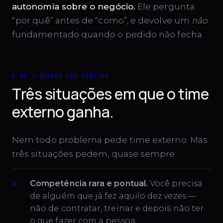
autonomia sobre o negócio.
Ele pergunta
“por quê” antes de “como”, e devolve um
não
fundamentado quando o pedido não fecha.
§ 02 / QUANDO FAZ SENTIDO
Três situações em que o time
externo ganha.
Nem todo problema pede time externo. Mas
três situações pedem, quase sempre:
Competência rara e pontual.
Você precisa
de alguém que já fez aquilo dez vezes —
não de contratar, treinar e depois não ter
o que fazer com a pessoa.