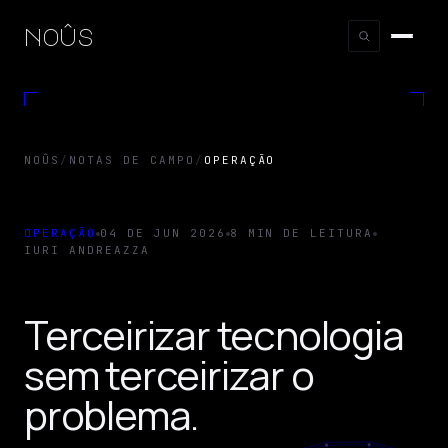
noûs
NOÛS
/
NOTAS DE CAMPO
/
OPERAÇÃO
OPERAÇÃO
04 DE JUN 2026
8 MIN DE LEITURA
IURI ANDREAZZA
Terceirizar tecnologia
sem terceirizar o
problema.