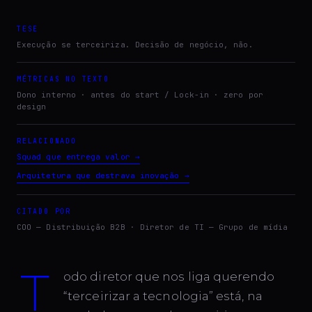
TESE
Execução se terceiriza. Decisão de negócio, não.
MÉTRICAS NO TEXTO
Dono interno · antes do start / Lock-in · zero por
design
RELACIONADO
Squad que entrega valor
→
Arquitetura que destrava inovação
→
CITADO POR
COO — Distribuição B2B · Diretor de TI — Grupo de mídia
t
odo diretor que nos liga querendo
“terceirizar a tecnologia” está, na