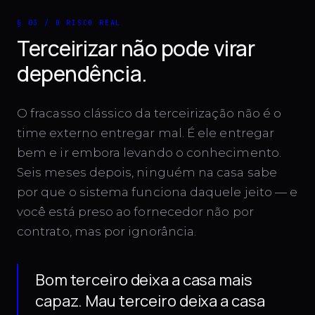
§ 03 / O RISCO REAL
Terceirizar não pode virar
dependência.
O fracasso clássico da terceirização não é o
time externo entregar mal. É ele entregar
bem e ir embora levando o conhecimento.
Seis meses depois, ninguém na casa sabe
por que o sistema funciona daquele jeito — e
você está preso ao fornecedor não por
contrato, mas por ignorância.
Bom terceiro deixa a casa mais
capaz. Mau terceiro deixa a casa