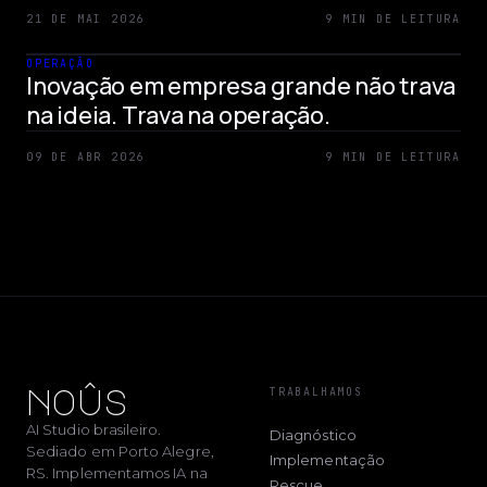
21 DE MAI 2026
9 MIN DE LEITURA
OPERAÇÃO
Inovação em empresa grande não trava
na ideia. Trava na operação.
09 DE ABR 2026
9 MIN DE LEITURA
noûs
TRABALHAMOS
AI Studio brasileiro.
Diagnóstico
Sediado em Porto Alegre,
Implementação
RS. Implementamos IA na
Rescue