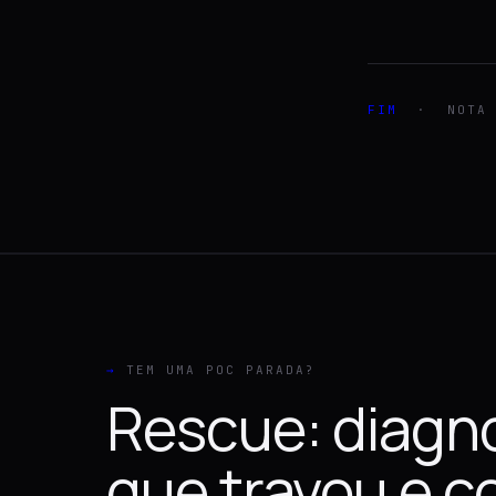
FIM
· NOTA D
→
TEM UMA POC PARADA?
Rescue: diagn
que travou e 