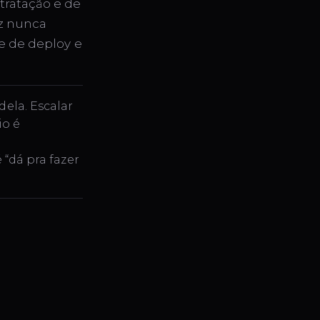
tratação e de
ez nunca
e de deploy e
dela. Escalar
io é
“dá pra fazer