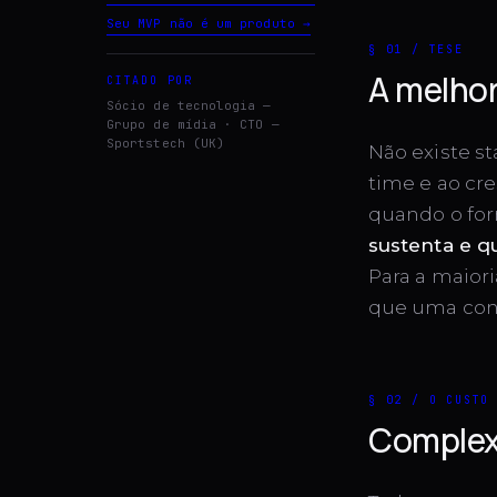
Seu MVP não é um produto
→
§ 01 / TESE
A melhor
CITADO POR
Sócio de tecnologia —
Grupo de mídia · CTO —
Sportstech (UK)
Não existe st
time e ao cr
quando o for
sustenta e q
Para a maior
que uma con
§ 02 / O CUSTO
Complex