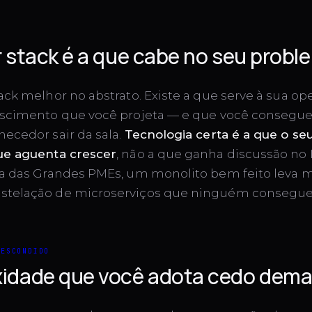
 stack é a que cabe no seu probl
ack melhor no abstrato. Existe a que serve à sua op
escimento que você projeta — e que você consegu
necedor sair da sala.
Tecnologia certa é a que o se
ue aguenta crescer
, não a que ganha discussão no 
ia das Grandes PMEs, um monolito bem feito leva 
stelação de microserviços que ninguém consegue 
 ESCONDIDO
idade que você adota cedo dema