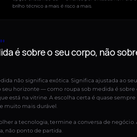
brilho técnico a mais é risco a mais.
NDO
da é sobre o seu corpo, não sobr
ida não significa exótica. Significa ajustada ao se
o seu horizonte — como roupa sob medida é sobre 
que está na vitrine. A escolha certa é quase sempr
 muito mais durável.
lher a tecnologia, termine a conversa de negócio. 
, não ponto de partida.