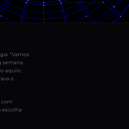
ogia. “Vamos
og semana
o aquilo
rava o
o com
a escolha