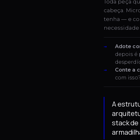
Toda peça qu
cabeça. Micr
tenha — e co
necessidade 
Adote co
depois é 
desperdíc
Conte a c
com isso?
A estrut
arquitet
stack de 
armadilh