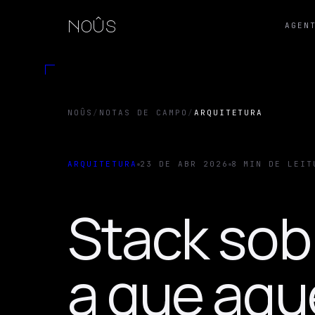
noûs
AGEN
NOÛS
/
NOTAS DE CAMPO
/
ARQUITETURA
ARQUITETURA
23 DE ABR 2026
8 MIN DE LEIT
Stack sob
a que agu