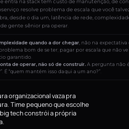
e entra na stack tem custo de manutenção, de con
oserviço resolve problema de escala que você talv
bra, desde o dia um, latência de rede, complexidad
de gente sênior pra operar.
mplexidade quando a dor chegar
, não na expectativa 
problema bom de se ter; pagar por escala que não ve
io garantido.
onta de operar, não só de construir.
A pergunta não é 
”. É “quem mantém isso daqui a um ano?”.
ura organizacional vaza pra
ura. Time pequeno que escolhe
big tech constrói a própria
a.