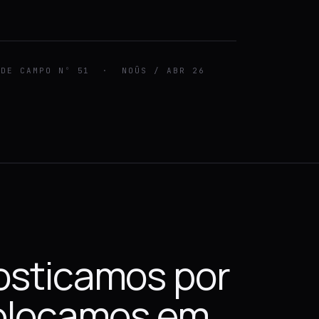
E CAMPO Nº 51 · NOÛS / ABR 26
osticamos por
colocamos em