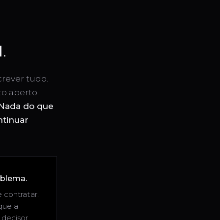
.
rever tudo.
to aberto.
Nada do que
ntinuar
oblema.
 contratar.
que a
decisor,