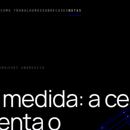
T
COMO TRABALHAMOS
SOBRE
CASES
NOTAS
URA
IURI ANDREAZZA
 medida: a ce
enta o