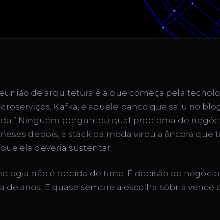
reunião de arquitetura é a que começa pela tecnol
croserviços, Kafka, e aquele banco que saiu no bl
da.” Ninguém perguntou qual problema de negóci
 meses depois, a stack da moda virou a âncora que t
que ela deveria sustentar.
nologia não é torcida de time. É decisão de negóci
 de anos. E quase sempre a escolha sóbria vence 