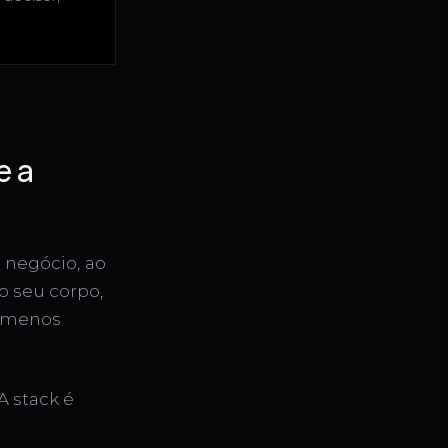
e a
u negócio, ao
o seu corpo,
e menos
A stack é