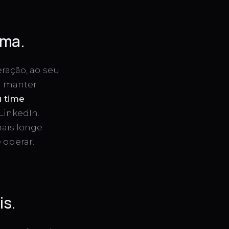
ema.
eração, ao seu
e manter
u time
LinkedIn.
mais longe
operar.
is.