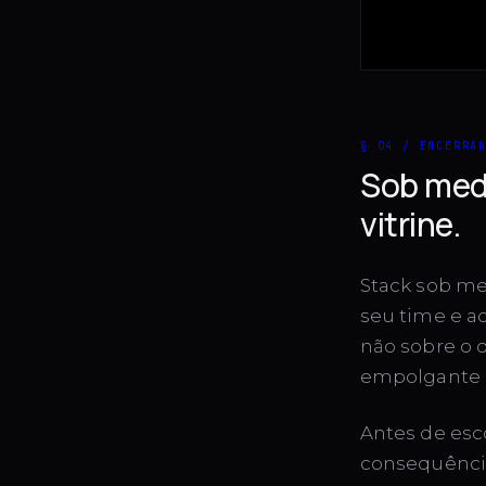
§ 04 / ENCERRA
Sob medi
vitrine.
Stack sob med
seu time e a
não sobre o 
empolgante e
Antes de esco
consequência