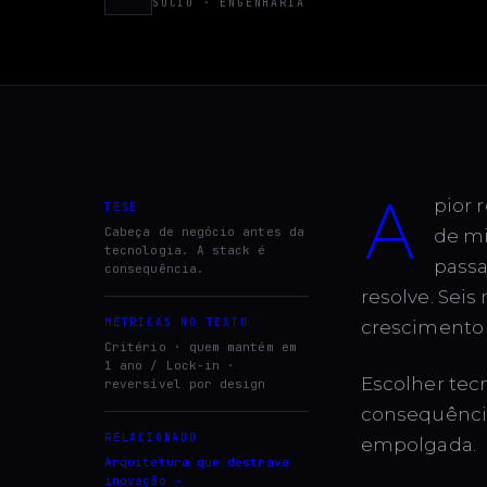
SÓCIO · ENGENHARIA
a
pior 
TESE
Cabeça de negócio antes da
de mi
tecnologia. A stack é
passa
consequência.
resolve. Seis
MÉTRICAS NO TEXTO
crescimento 
Critério · quem mantém em
1 ano / Lock-in ·
Escolher tec
reversível por design
consequência
RELACIONADO
empolgada.
Arquitetura que destrava
inovação
→