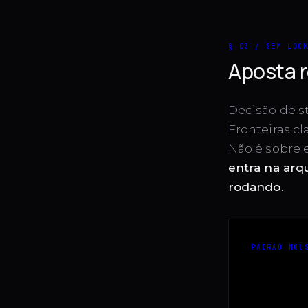
§ 03 / SEM LOC
Aposta r
Decisão de s
Fronteiras cl
Não é sobre 
entra na arqu
rodando.
PADRÃO NOÛ