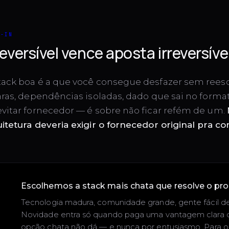
K-IN
eversível vence aposta irreversível
tack boa é a que você consegue desfazer sem reesc
aras, dependências isoladas, dado que sai no forma
evitar fornecedor — é sobre não ficar refém de um.
itetura deveria exigir o fornecedor original pra co
S
Escolhemos a stack mais chata que resolve o pr
Tecnologia madura, comunidade grande, gente fácil de
Novidade entra só quando paga uma vantagem clara 
opção chata não dá — e nunca por entusiasmo. Para o 