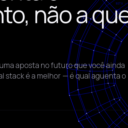
to, não a que
 uma aposta no futuro que você ainda
l stack é a melhor — é qual aguenta o