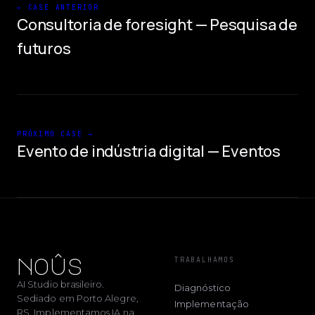
← CASE ANTERIOR
Consultoria de foresight
—
Pesquisa de
futuros
PRÓXIMO CASE →
Evento de indústria digital
—
Eventos
noûs
TRABALHAMOS
AI Studio brasileiro.
Diagnóstico
Sediado em Porto Alegre,
Implementação
RS. Implementamos IA na