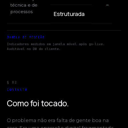
técnica e de
—
processos
Estruturada
JANELA DE MEDIÇÃO
Indicadores medidos em janela móvel após go-live.
Auditável no DW do cliente.
§
02
CONTEXTO
Como foi tocado.
O problema não era falta de gente boa na