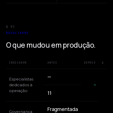
§ 01
RESULTADOS
O que mudou em produção.
INDICADOR
ANTES
DEPOIS
Δ
—
Especialistas
dedicados à
—
operação
11
Fragmentada
Governança