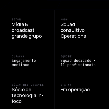
SETOR
MODO
Mídia &
Squad
broadcast ·
consultivo ·
grande grupo
Operations
DURAÇÃO
EQUIPE
Engajamento
Squad dedicado ·
contínuo
11 profissionais
SÓCIO RESPONSÁVEL
STATUS
Sócio de
Em operação
tecnologia in-
loco