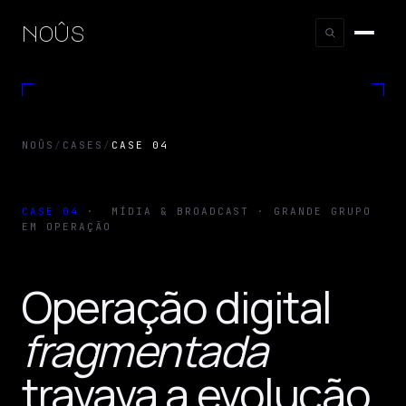
noûs
NOÛS
/
CASES
/
CASE 04
CASE
04
·
MÍDIA & BROADCAST · GRANDE GRUPO
EM OPERAÇÃO
Operação digital
fragmentada
travava a evolução