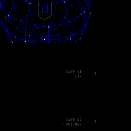
CASE 01
13×
CASE 02
5 PESSOAS