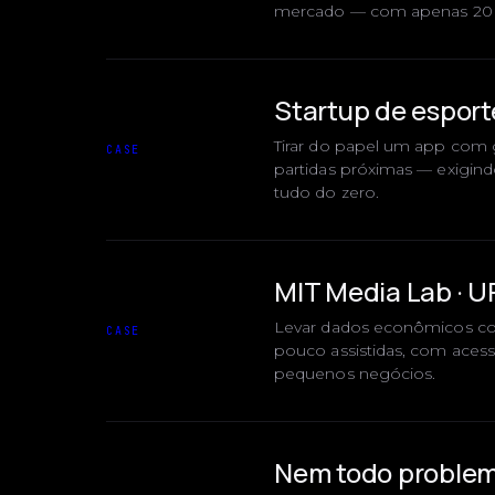
mercado — com apenas 20 d
Startup de esport
Tirar do papel um app com g
CASE
partidas próximas — exigindo
tudo do zero.
MIT Media Lab · 
Levar dados econômicos con
CASE
pouco assistidas, com acesso
pequenos negócios.
Nem todo problem