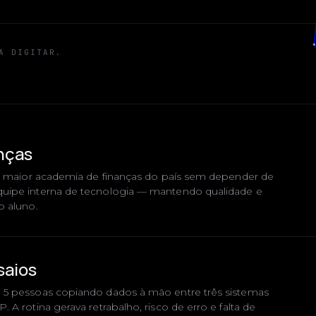
A DIGITAR.
nças
da maior academia de finanças do país sem depender de
uipe interna de tecnologia — mantendo qualidade e
o aluno.
saios
 5 pessoas copiando dados à mão entre três sistemas
 A rotina gerava retrabalho, risco de erro e falta de