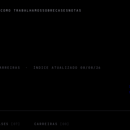
T
COMO TRABALHAMOS
SOBRE
CASES
NOTAS
ARREIRAS
·
ÍNDICE ATUALIZADO 08/08/26
ASES
CARREIRAS
[
07
]
[
00
]