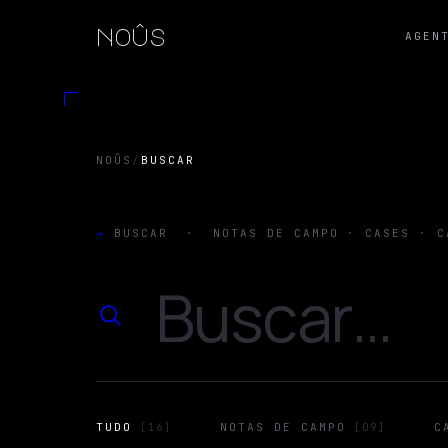
noûs
AGEN
NOÛS
/
BUSCAR
→
BUSCAR
·
NOTAS DE CAMPO · CASES · C
TUDO
NOTAS DE CAMPO
C
[
16
]
[
09
]