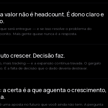
 valor não é headcount. É dono claro e
o.
o que será entregue — e se isso resolve o problema do
bonito. Mais gente quase nunca é a resposta.
uto crescer. Decisão faz.
, mais tracking — e a expansão continua travada. O gargalo
o. É a falta de decisão que o dado deveria destravar.
 a certa é a que aguenta o crescimento,
a.
 é uma aposta no futuro que você ainda não tem. A pergunta